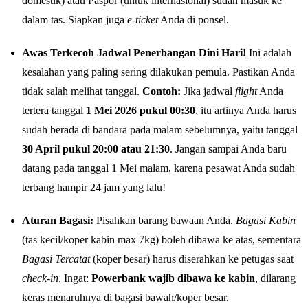
domestik) atau Paspor (untuk internasional) sudah masuk ke
dalam tas. Siapkan juga
e-ticket
Anda di ponsel.
Awas Terkecoh Jadwal Penerbangan Dini Hari!
Ini adalah
kesalahan yang paling sering dilakukan pemula. Pastikan Anda
tidak salah melihat tanggal.
Contoh:
Jika jadwal
flight
Anda
tertera tanggal
1 Mei 2026 pukul 00:30
, itu artinya Anda harus
sudah berada di bandara pada malam sebelumnya, yaitu tanggal
30 April pukul 20:00 atau 21:30
. Jangan sampai Anda baru
datang pada tanggal 1 Mei malam, karena pesawat Anda sudah
terbang hampir 24 jam yang lalu!
Aturan Bagasi:
Pisahkan barang bawaan Anda.
Bagasi Kabin
(tas kecil/koper kabin max 7kg) boleh dibawa ke atas, sementara
Bagasi Tercatat
(koper besar) harus diserahkan ke petugas saat
check-in
. Ingat:
Powerbank wajib dibawa ke kabin
, dilarang
keras menaruhnya di bagasi bawah/koper besar.