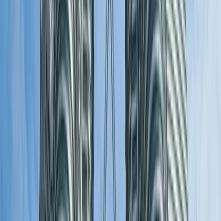
tu keberangkatan dan
waktu keberangkatan dan
beritahuan saya harus
pemberitahuan saya harus
angkat ke Jerman kurang dari
berangkat ke Jerman kurang dari
u bulan. Dengan bantuan pose
satu bulan. Dengan bantuan pose
a saya bisa keluar dalam waktu
visa saya bisa keluar dalam waktu
ang dari 2 Minggu. Juga dapat
kurang dari 2 Minggu. Juga dapat
a untuk jangka waktu 5 tahun.
visa untuk jangka waktu 5 tahun.
imakasih Kak Nita dan Pose
Terimakasih Kak Nita dan Pose
g sudah membantu
yang sudah membantu
gurusan visa.
"
pengurusan visa.
"
nabe sani ipsul
Wannabe sani ipsul
at di Google
Lihat di Google
m very satisfied with the
"
I’m very satisfied with the
vice provided by Vira and the
service provided by Vira and the
m! The visa application
team! The visa application
cess went smoothly, and the
process went smoothly, and the
munication was clear and
communication was clear and