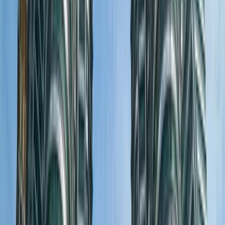
pa
sendiri tapi krna ada beberapa
kendala …
"
Febby Dwi Nur Amelia
Lihat di Google
"
Pertama kali urus visa
n pas
Alhamdulillah approved dan pas
elah
banget keluarnya sehari setelah
ado🥰
ultahku jadi berasa dapet kado🥰
Terima kasih banyak atas
 Team
bantuannya Kak Zulfa dan Team
ramah,
Pose Travel🙏🏻 Ka Zulfa ramah,
bar
pelayanannya cepat, dan sabar
banget …
"