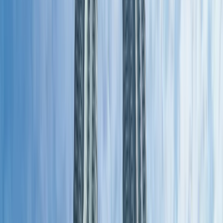
Schengen Visa
Mulai dari
3.200.000
Lihat Selengkapnya
Pilih Destinasi
Urus visa Anda dengan mudah, aman, dan transparan.
Filter Wilayah:
Semua Wilayah
Layanan Ekstra
di Luar Pengurusan Visa