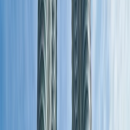
at di Google
Lihat di Google
layanan yang diberikan oleh
"
Pelayanan yang diberikan oleh
e Travel Services sangat
Pose Travel Services sangat
uaskan, Proses pengurusan
memuaskan, Proses pengurusan
a untuk saya berlangsung
visa untuk saya berlangsung
gan cepat dan tanpa kesulitan.
dengan cepat dan tanpa kesulitan.
ima kasih khusus untuk kak
Terima kasih khusus untuk kak
a yang selalu tanggap, sabar
Nita yang selalu tanggap, sabar
am menjelaskan setiap
dalam menjelaskan setiap
gkah, dan selalu memberikan
langkah, dan selalu memberikan
ormasi update untuk visanya.
"
informasi update untuk visanya.
"
aly Hady
Evialy Hady
at di Google
Lihat di Google
rimakasih untuk Kak Zulfa &
"
Terimakasih untuk Kak Zulfa &
m Pose yang sudah membantu
Team Pose yang sudah membantu
uk Visa China Walaupun
untuk Visa China Walaupun