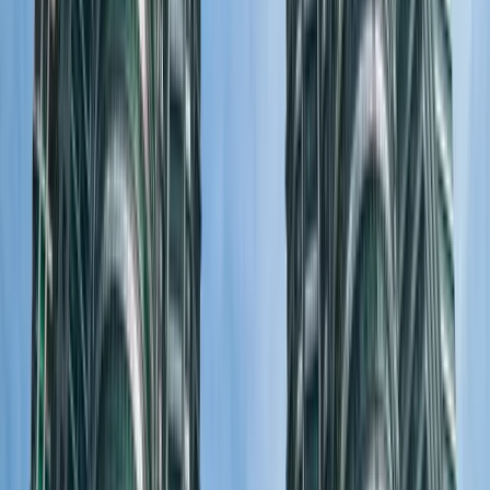
june
Lihat di Google
th
"
I had a great experience with
y
Pose Travel Services for my
e
korean visa application. The
lpful,
process was very smooth, helpful,
ish.
and detailed from start to finish.
 was
Special thanks to Vira who was
d
super fast in responding and
"
always made sure all my …
"
watie rodja dugis
Lihat di Google
kai
"
Awalnya sdikit ragu utk pakai