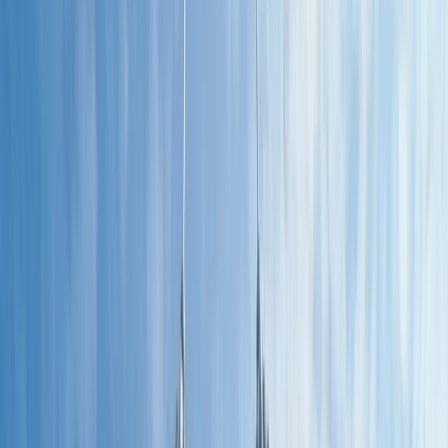
WePose adalah agen visa terpercaya di Jakarta dan Surabaya,
membantu ribuan traveller mendapatkan visa approved dengan
proses effortless, 3 kali pengecekan, dan layanan profesional.
5+
Tahun Pengalaman
10K+
Pelanggan Puas
35+
Negara Terjangkau
100+
Type Visa
Legal & Berlisensi
Agen visa yang terdaftar secara resmi dan berlisensi, serta
sepenuhnya mematuhi peraturan imigrasi.
Agen visa yang terdaftar secara resmi dan berlisensi, serta
sepenuhnya mematuhi peraturan imigrasi.
Selengkapnya
Tim Ahli
Konsultan visa berpengalaman dengan pengetahuan mendalam
tentang persyaratan imigrasi di lebih dari 30 negara.
Konsultan visa berpengalaman dengan pengetahuan mendalam