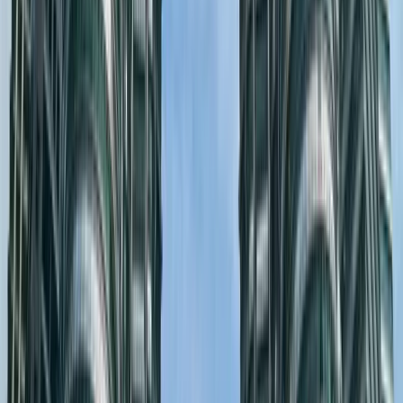
Alamat
Jl. Daan Mogot samping Foxlite Hotel KM 1, No 1, RT.11/RW.4,
Jelambar, Kec. Grogol petamburan, Kota Jakarta Barat, Daerah
Khusus Ibukota Jakarta 11470
Telepon
+62 21 2922 1234
Email
jakarta@weposetravel.com
Jam Operasional
Sen-Jum: 09:00 - 17:00
Chat WhatsApp