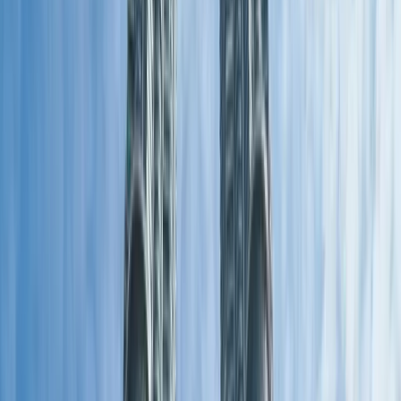
istirahat Anda di seluruh dunia.
Pilihan hotel terbaik dengan harga kompetitif untuk kenyamanan
istirahat Anda di seluruh dunia.
Selengkapnya
Harga Terbaik
Konfirmasi Instan
Ribuan Pilihan Hotel
DAPATKAN
INFO
Pemesanan Tiket Pesawat
Layanan pemesanan tiket penerbangan domestik dan internasional
dengan rute terlengkap.
Layanan pemesanan tiket penerbangan domestik dan internasional
dengan rute terlengkap.
Selengkapnya