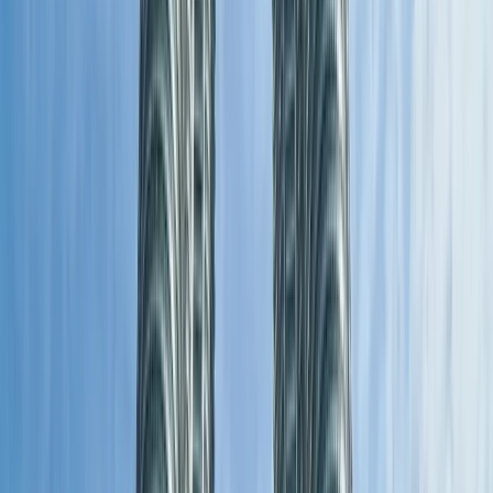
gat mepet waktunya, tapi kak
sangat mepet waktunya, tapi kak
fa dan tim tetap berusaha
Zulfa dan tim tetap berusaha
aya visa bisa selesai tepat
supaya visa bisa selesai tepat
tu sebelum kami berangkat ke
waktu sebelum kami berangkat ke
na. …
"
China. …
"
i Muljono
Hadi Muljono
at di Google
Lihat di Google
rima kasih Pose Travel
"
Terima kasih Pose Travel
vices (khususnya kak Zulfa
Services (khususnya kak Zulfa
 kak Viril), sudah membantu
dan kak Viril), sudah membantu
gurusan visa Schengen
pengurusan visa Schengen
rancis) kami. Prosesnya
(Perancis) kami. Prosesnya
jalan lancar, dan di luar dugaan
berjalan lancar, dan di luar dugaan
roved dalam 5 hari kerja saja.
approved dalam 5 hari kerja saja.
t recommended! Semoga
Most recommended! Semoga
ses selalu ke depannya.
"
sukses selalu ke depannya.
"