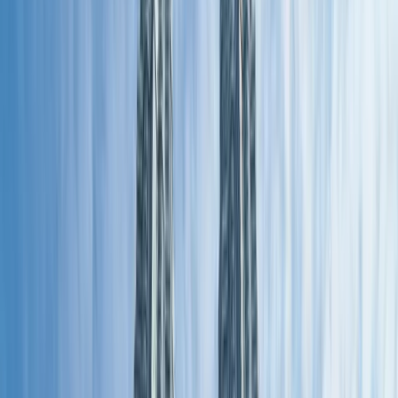
Tourist
USA Visa
Mulai dari
4.100.000
Lihat Selengkapnya
Tourist
Australia Visa
Mulai dari
3.200.000
Lihat Selengkapnya
Tourist