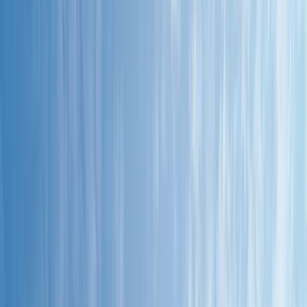
Visa
5+
Tahun
Pengalaman
Daftar Sekarang
Uji Kelayakan Visa