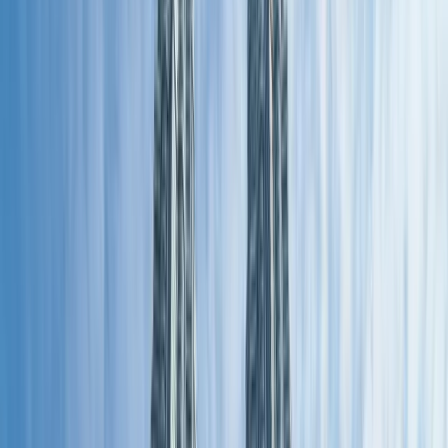
Tourist
USA Visa
Mulai dari
4.100.000
Lihat Selengkapnya
Tourist
Australia Visa
Mulai dari
3.200.000
Lihat Selengkapnya
Tourist