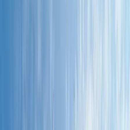
TENTANG WEP
SE