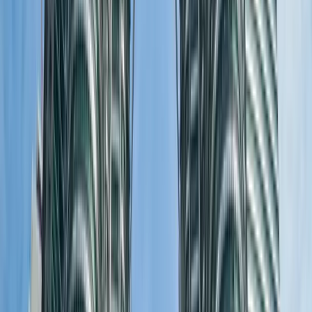
Amara Danish Clarasya
Lihat di Google
agi
"
Sempet bingung sih buat bagi
rus
waktu antara koas sama ngurus
NYA
visa di jakarta. UNTUNGNYA
as ku
ADA POSEEE. Tgl 23 berkas ku
taiwan
sampe, tgl 29 udh jadi visa taiwan
nya. Love banget. Special
 akuuu
mention buat kak Dina PIC akuuu
<3
"
Veronica Ong