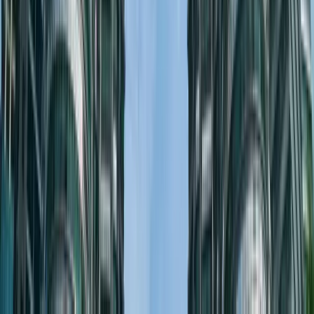
Email
surabaya@weposetravel.com
Jam Operasional
Sen-Jum: 09:00 - 17:00
Chat WhatsApp
Social Media
Terhubung Dengan Kami
WhatsApp