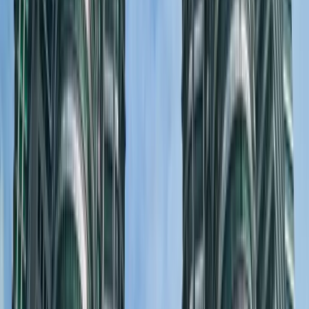
Kantor Jakarta
Alamat
Jl. Daan Mogot samping Foxlite Hotel KM 1, No 1, RT.11/RW.4,
Jelambar, Kec. Grogol petamburan, Kota Jakarta Barat, Daerah
Khusus Ibukota Jakarta 11470
Telepon
+62 21 2922 1234