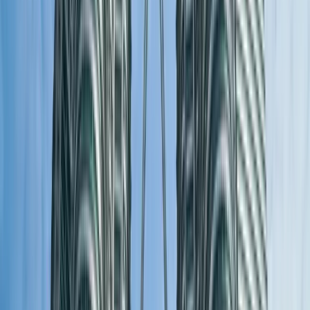
munication was clear and
communication was clear and
t. They guided me through
fast. They guided me through
ry document step-by-step,
every document step-by-step,
ch made everything easy to
which made everything easy to
"
…
"
Rifdah Fadilah
Lihat di Google
ng for
"
My first experience applying for
vel
a visa waiver with Pose Travel
and
was amazing fast, smooth, and
thanks
truly professional. Special thanks
ept me
to kak zulfa, who always kept me
re
updated throughout the entire
k you
process via Whatsapp. thank you
so much for …
"