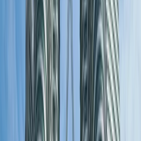
gurus visa karena antara
mengurus visa karena antara
tu keberangkatan dan
waktu keberangkatan dan
beritahuan saya harus
pemberitahuan saya harus
angkat ke Jerman kurang dari
berangkat ke Jerman kurang dari
u bulan. Dengan bantuan pose
satu bulan. Dengan bantuan pose
a saya bisa keluar dalam waktu
visa saya bisa keluar dalam waktu
ang dari 2 Minggu. Juga dapat
kurang dari 2 Minggu. Juga dapat
a untuk jangka waktu 5 tahun.
visa untuk jangka waktu 5 tahun.
imakasih Kak Nita dan Pose
Terimakasih Kak Nita dan Pose
g sudah membantu
yang sudah membantu
gurusan visa.
"
pengurusan visa.
"
nabe sani ipsul
Wannabe sani ipsul
at di Google
Lihat di Google
m very satisfied with the
"
I’m very satisfied with the
vice provided by Vira and the
service provided by Vira and the
m! The visa application
team! The visa application
cess went smoothly, and the
process went smoothly, and the