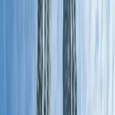
Asuransi Perjalanan
Cakupan asuransi perjalanan yang lengkap untuk memberikan
ketenangan selama perjalanan internasional Anda.
Cakupan asuransi perjalanan yang lengkap untuk memberikan
ketenangan selama perjalanan internasional Anda.
Selengkapnya
Proses Cepat
Sertifikasi Resmi
Semua jenis dokumen
DAPATKAN
INFO
Pemesanan Hotel