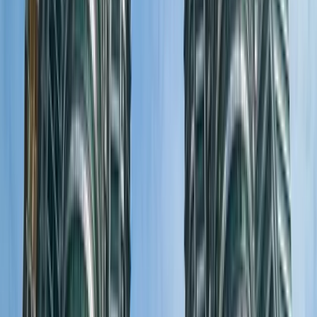
rus
membantu. Awal nya aku urus
pa
sendiri tapi krna ada beberapa
kendala …
"
Febby Dwi Nur Amelia
Lihat di Google
"
Pertama kali urus visa
n pas
Alhamdulillah approved dan pas
lah
banget keluarnya sehari setelah
ado🥰
ultahku jadi berasa dapet kado🥰
Terima kasih banyak atas
 Team
bantuannya Kak Zulfa dan Team
ramah,
Pose Travel🙏🏻 Ka Zulfa ramah,
bar
pelayanannya cepat, dan sabar
banget …
"