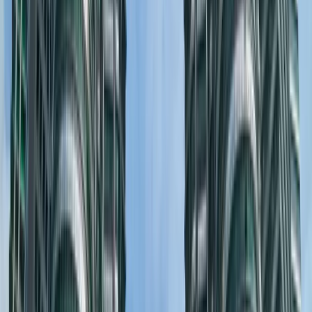
Email
jakarta@weposetravel.com
Jam Operasional
Sen-Jum: 09:00 - 17:00
Chat WhatsApp
Kantor Jakarta