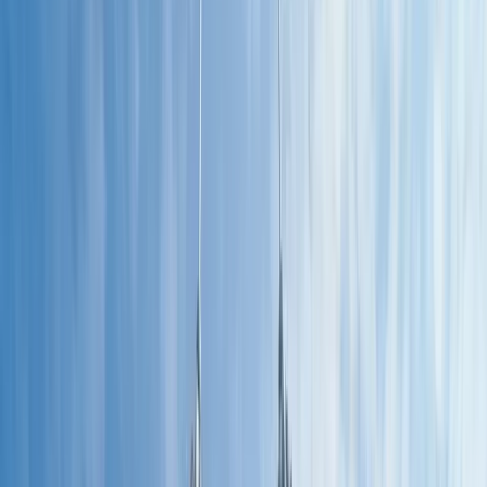
WePose adalah agen visa terpercaya di Jakarta dan Surabaya,
membantu ribuan traveller mendapatkan visa approved dengan
proses effortless, 3 kali pengecekan, dan layanan profesional.
5+
Tahun Pengalaman
10K+
Pelanggan Puas
35+
Negara Terjangkau
100+
Type Visa
Legal & Berlisensi
Agen visa yang terdaftar secara resmi dan berlisensi, serta
sepenuhnya mematuhi peraturan imigrasi.
Agen visa yang terdaftar secara resmi dan berlisensi, serta
sepenuhnya mematuhi peraturan imigrasi.
Selengkapnya
Tim Ahli
Konsultan visa berpengalaman dengan pengetahuan mendalam
tentang persyaratan imigrasi di lebih dari 30 negara.
Konsultan visa berpengalaman dengan pengetahuan mendalam