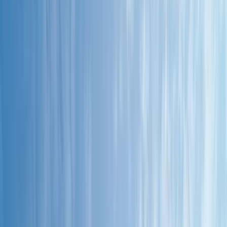
Visa
5+
Tahun
Pengalaman
Daftar Sekarang
Uji Kelayakan Visa