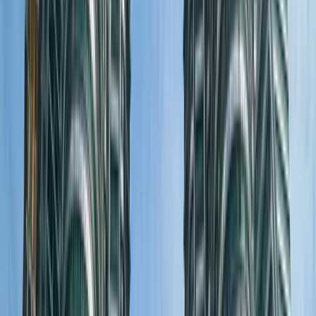
pa
sendiri tapi krna ada beberapa
kendala …
"
Febby Dwi Nur Amelia
Lihat di Google
"
Pertama kali urus visa
n pas
Alhamdulillah approved dan pas
elah
banget keluarnya sehari setelah
ado🥰
ultahku jadi berasa dapet kado🥰
Terima kasih banyak atas
 Team
bantuannya Kak Zulfa dan Team
ramah,
Pose Travel🙏🏻 Ka Zulfa ramah,
bar
pelayanannya cepat, dan sabar
banget …
"