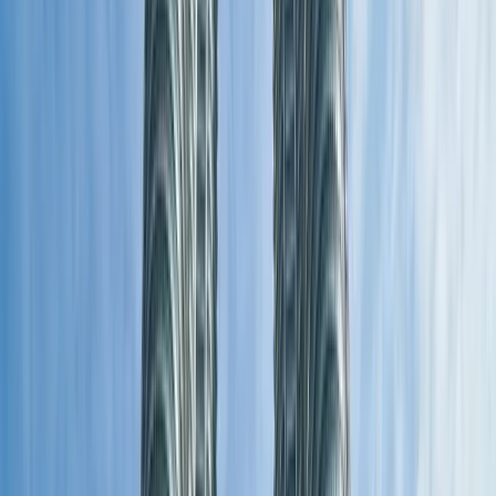
at di Google
Lihat di Google
layanan yang diberikan oleh
"
Pelayanan yang diberikan oleh
e Travel Services sangat
Pose Travel Services sangat
uaskan, Proses pengurusan
memuaskan, Proses pengurusan
a untuk saya berlangsung
visa untuk saya berlangsung
gan cepat dan tanpa kesulitan.
dengan cepat dan tanpa kesulitan.
ima kasih khusus untuk kak
Terima kasih khusus untuk kak
a yang selalu tanggap, sabar
Nita yang selalu tanggap, sabar
am menjelaskan setiap
dalam menjelaskan setiap
gkah, dan selalu memberikan
langkah, dan selalu memberikan
ormasi update untuk visanya.
"
informasi update untuk visanya.
"
aly Hady
Evialy Hady
at di Google
Lihat di Google
rimakasih untuk Kak Zulfa &
"
Terimakasih untuk Kak Zulfa &
m Pose yang sudah membantu
Team Pose yang sudah membantu
uk Visa China Walaupun
untuk Visa China Walaupun