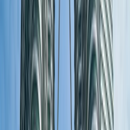
Icha Wingga
Lihat di Google
l &
"
Terima kasih POSE Travel &
ari
Kak Fina atas bantuannya dari
sa
awal pengurusan sampai visa
ar,
selesai 🙏 Pelayanannya sabar,
antu.
responsif, dan sangat membantu.
r.
Proses jadi tenang dan lancar.
Recommended 👍🏻 …
"
gabriel mordecai
Lihat di Google
rea
"
pertama kali apply Visa korea