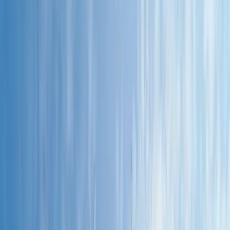
TENTANG WEPOSE
TENTANG WEP
SE