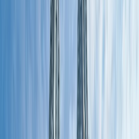
Destinasi Unggulan
Detail Lengkap & Panduan Khusus
Tourist
China Visa
Mulai dari
1.200.000
Lihat Selengkapnya
Tourist
Korea Visa
Mulai dari
1.350.000
Lihat Selengkapnya