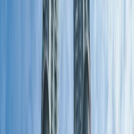
istirahat Anda di seluruh dunia.
Pilihan hotel terbaik dengan harga kompetitif untuk kenyamanan
istirahat Anda di seluruh dunia.
Selengkapnya
Harga Terbaik
Konfirmasi Instan
Ribuan Pilihan Hotel
DAPATKAN
INFO
Pemesanan Tiket Pesawat
Layanan pemesanan tiket penerbangan domestik dan internasional
dengan rute terlengkap.
Layanan pemesanan tiket penerbangan domestik dan internasional
dengan rute terlengkap.
Selengkapnya